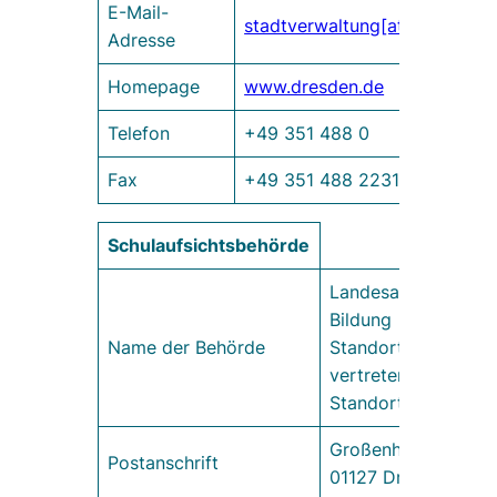
E-Mail-
stadtverwaltung[at]dresden.d
Adresse
Homepage
www.dresden.de
Telefon
+49 351 488 0
Fax
+49 351 488 2231
Schulaufsichtsbehörde
Landesamt für Schu
Bildung
Name der Behörde
Standort Dresden
vertreten durch de
Standortleiter
Großenhainer Straß
Postanschrift
01127 Dresden