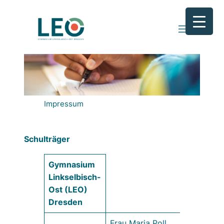
Zum
Inhalt
springen
Impressum
Schulträger
Gymnasium
Linkselbisch-
Ost (LEO)
Dresden
Frau Maria Poll